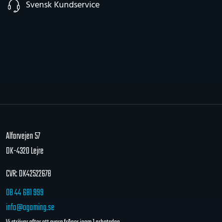
Svensk Kundservice
Alfarvejen 57
DK-4320 Lejre
CVR: DK42522678
08 44 681 999
info@ogaming.se