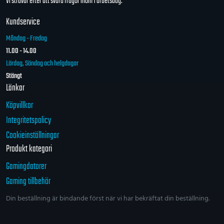
Vi strävar efter att svara frågor inom 1 arbetsdag.
Kundservice
Måndag - Fredag
11.00 - 14.00
Lördag, Söndag och helgdagar
Stängt
Länkar
Köpvillkor
Integritetspolicy
Cookieinställningar
Produkt kategori
Gamingdatorer
Gaming tillbehör
Din beställning är bindande först när vi har bekräftat din beställning.